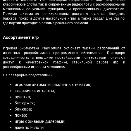
классические слоты, так и современные видеослоты с разнообразными
механиками, бонусными функциями и прогрессивными джекпотами.
Помимо автоматов пользователям доступны рулетка, блэкджек,
баккара, покер и другие настольные игры, а также раздел Live Casino,
где партии проходят в режиме реального времени.
Ассортимент игр
Игровая библиотека PlayFortuna включает тысячи развлечений от
известных разработчиков программного обеспечения. Благодаря
сотрудничеству с ведущими провайдерами пользователи получают
доступ к качественной графике, стабильной работе игр и
разнообразным игровым механикам.
На платформе представлены:
игровые автоматы различных тематик;
классические слоты;
рулетка;
блэкджек;
баккара;
покер;
игры с живыми дилерами;
джекпот-слоты.