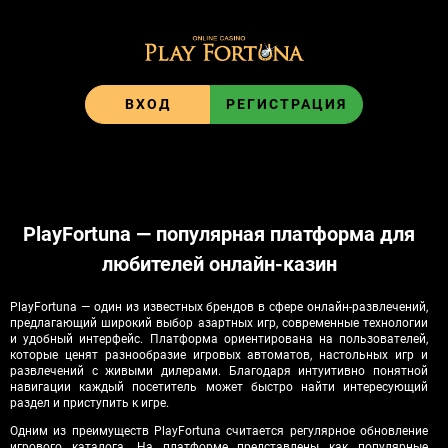
ВХОД
РЕГИСТРАЦИЯ
PlayFortuna — популярная платформа для
любителей онлайн-казин
PlayFortuna — один из известных брендов в сфере онлайн-развлечений,
предлагающий широкий выбор азартных игр, современные технологии
и удобный интерфейс. Платформа ориентирована на пользователей,
которые ценят разнообразие игровых автоматов, настольных игр и
развлечений с живыми дилерами. Благодаря интуитивно понятной
навигации каждый посетитель может быстро найти интересующий
раздел и приступить к игре.
Одним из преимуществ PlayFortuna считается регулярное обновление
игрового каталога. На платформе представлены как популярные