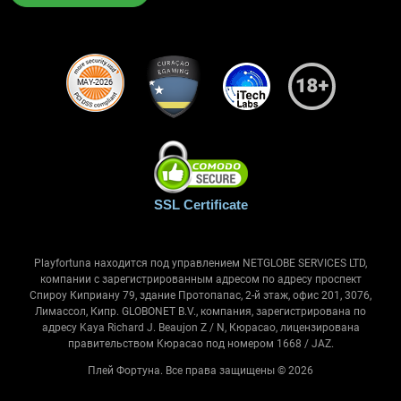
SSL Certificate
Playfortuna находится под управлением NETGLOBE SERVICES LTD,
компании с зарегистрированным адресом по адресу проспект
Спироу Киприану 79, здание Протопапас, 2-й этаж, офис 201, 3076,
Лимассол, Кипр. GLOBONET B.V., компания, зарегистрирована по
адресу Kaya Richard J. Beaujon Z / N, Кюрасао, лицензирована
правительством Кюрасао под номером 1668 / JAZ.
Плей Фортуна. Все права защищены © 2026