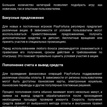
Большое количество категорий позволяет подобрать игру как
новичкам, так и опытным пользователям.
Бонусные предложения
Для новых и постоянных игроков PlayFortuna регулярно предлагает
различные акции. В зависимости от условий пользователи могут
воспользоваться приветственными предложениями, получить
дополнительные средства на депозит, бесплатные вращения или
принять участие в специальных промоакциях.
Перед использованием любого бонуса рекомендуется ознакомиться с
правилами его получения, сроком действия и требованиями по
отыгрышу. Это поможет правильно оценить условия участия в акции.
Пополнение счета и вывод средств
Для проведения финансовых операций PlayFortuna поддерживает
различные способы оплаты. В зависимости от региона пользователям
могут быть доступны банковские карты, электронные кошельки,
банковские переводы и другие популярные платежные решения.
Процесс пополнения счета обычно занимает всего несколько минут, а
заявки на вывод средств обрабатываются после прохождения
необходимых процедур проверки аккаунта. Скорость получения
средств зависит от выбранного метода оплаты и внутренних правил