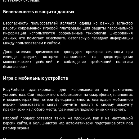
платежной системы.
Безопасность и защита данных
Безопасность пользователей является одним из важных аспектов
работы современной игровой платформы. Для защиты персональной
информации используются современные технологии шифрования
данных, что помогает обеспечить безопасную передачу информации
между пользователем и сайтом.
Дополнительно применяются процедуры проверки личности при
выводе средств, которые направлены на предотвращение
мошеннических действий и соблюдение требований политики
безопасности.
Игра с мобильных устройств
PlayFortuna адаптирована для использования на различных
устройствах. Сайт корректно отображается на смартфонах, планшетах
и компьютерах без потери функциональности. Благодаря мобильной
версии пользователи могут получить доступ к своему аккаунту
практически из любого места, где имеется подключение к интернету.
Игровой процесс остается таким же удобным, как и на настольной
версии сайта, а большинство игр автоматически подстраиваются под
размер экрана.