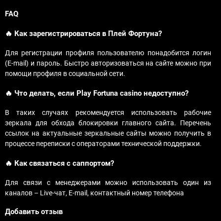
FAQ
🔥 Как зарегистрироваться в Плей Фортуна?
Для регистрации профиля пользователю понадобится логин
(E-mail) и пароль. Быстро авторизоваться на сайте можно при
помощи профиля в социальной сети.
🔥 Что делать, если Play Fortuna casino недоступно?
В таких случаях рекомендуется использовать рабочие
зеркала для обхода блокировки главного сайта. Перечень
ссылок на актуальные зеркальные сайты можно получить в
процессе переписки с операторами технической поддержки.
🔥 Как связаться с саппортом?
Для связи с менеджерами можно использовать один из
каналов – Live-чат, E-mail, контактный номер телефона
Добавить отзыв